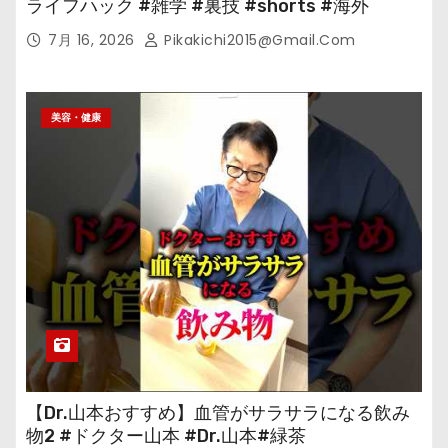
ライフハック #雑学 #裏技 #shorts #海外
7月 16, 2026
Pikakichi2015@gmail.com
美容・健康
【Dr.山本おすすめ】血管がサラサラになる飲み
物2 #ドクター山本 #Dr.山本#緑茶