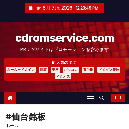
コ
金. 8月 7th, 2026
12:23:50 PM
ン
テ
ン
cdromservice.com
ツ
へ
PR：本サイトはプロモーションを含みます
ス
キ
人気のタグ
ッ
ムームードメイン
健康
美容
パソコン
育毛剤
ドメイン管理
プ
イクオス
#仙台銘板
ホーム