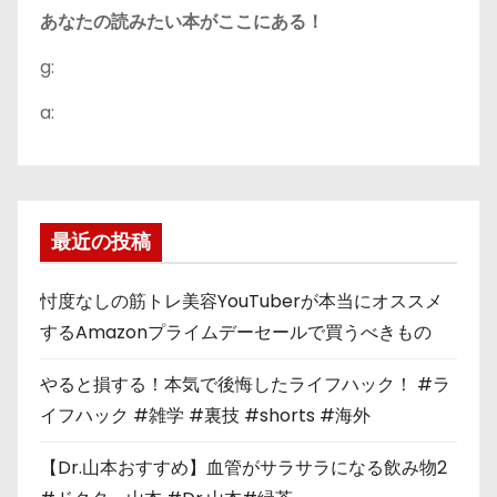
あなたの読みたい本がここにある！
g:
a:
最近の投稿
忖度なしの筋トレ美容YouTuberが本当にオススメ
するAmazonプライムデーセールで買うべきもの
やると損する！本気で後悔したライフハック！ #ラ
イフハック #雑学 #裏技 #shorts #海外
【Dr.山本おすすめ】血管がサラサラになる飲み物2