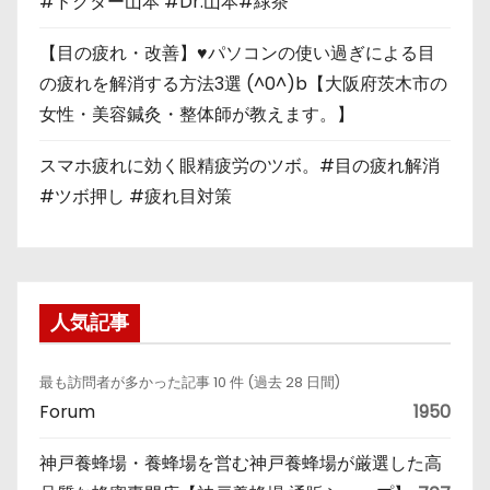
#ドクター山本 #Dr.山本#緑茶
【目の疲れ・改善】♥パソコンの使い過ぎによる目
の疲れを解消する方法3選 (^0^)b【大阪府茨木市の
女性・美容鍼灸・整体師が教えます。】
スマホ疲れに効く眼精疲労のツボ。#目の疲れ解消
#ツボ押し #疲れ目対策
人気記事
最も訪問者が多かった記事 10 件 (過去 28 日間)
Forum
1950
神戸養蜂場・養蜂場を営む神戸養蜂場が厳選した高