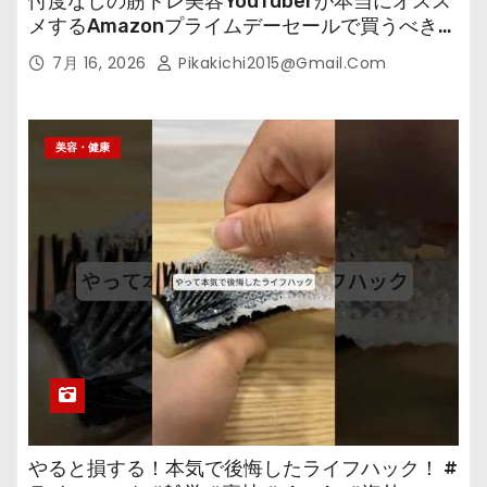
忖度なしの筋トレ美容YouTuberが本当にオスス
メするAmazonプライムデーセールで買うべきも
の
7月 16, 2026
Pikakichi2015@gmail.com
美容・健康
やると損する！本気で後悔したライフハック！ #