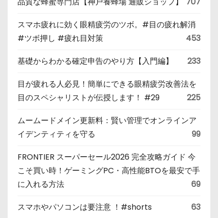
品質な蜂蜜専門店【神戸養蜂場 通販ショップ】
707
スマホ疲れに効く眼精疲労のツボ。#目の疲れ解消
#ツボ押し #疲れ目対策
453
基礎からわかる確定申告のやり方【入門編】
233
目が疲れる人必見！簡単にできる眼精疲労改善法を
目のスペシャリストが伝授します！ #29
225
ムームードメイン更新料：賢い管理でオンラインア
イデンティティを守る
99
FRONTIER スーパーセール2026 完全攻略ガイド 今
こそ買い時！ゲーミングPC・高性能BTOを最安で手
に入れる方法
69
スマホやパソコンは要注意 ！#shorts
63