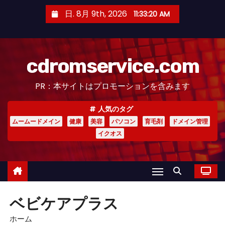
コ
日. 8月 9th, 2026
11:33:21 AM
ン
テ
ン
cdromservice.com
ツ
へ
PR：本サイトはプロモーションを含みます
ス
キ
人気のタグ
ッ
ムームードメイン
健康
美容
パソコン
育毛剤
ドメイン管理
プ
イクオス
ベビケアプラス
ホーム