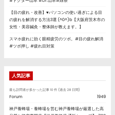
#ドクター山本 #Dr.山本#緑茶
【目の疲れ・改善】♥パソコンの使い過ぎによる目
の疲れを解消する方法3選 (^0^)b【大阪府茨木市の
女性・美容鍼灸・整体師が教えます。】
スマホ疲れに効く眼精疲労のツボ。#目の疲れ解消
#ツボ押し #疲れ目対策
人気記事
最も訪問者が多かった記事 10 件 (過去 28 日間)
Forum
1949
神戸養蜂場・養蜂場を営む神戸養蜂場が厳選した高