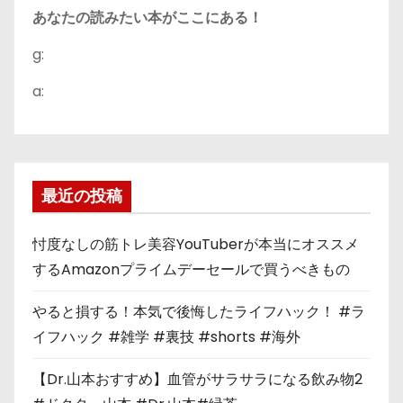
あなたの読みたい本がここにある！
g:
a:
最近の投稿
忖度なしの筋トレ美容YouTuberが本当にオススメ
するAmazonプライムデーセールで買うべきもの
やると損する！本気で後悔したライフハック！ #ラ
イフハック #雑学 #裏技 #shorts #海外
【Dr.山本おすすめ】血管がサラサラになる飲み物2