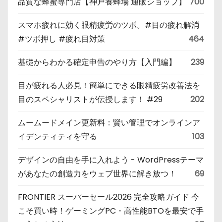
品質な蜂蜜専門店【神戸養蜂場 通販ショップ】
700
スマホ疲れに効く眼精疲労のツボ。#目の疲れ解消
#ツボ押し #疲れ目対策
464
基礎からわかる確定申告のやり方【入門編】
239
目が疲れる人必見！簡単にできる眼精疲労改善法を
目のスペシャリストが伝授します！ #29
202
ムームードメイン更新料：賢い管理でオンラインア
イデンティティを守る
103
デザインの自由を手に入れよう - WordPressテーマ
があなたの創造力をウェブ世界に解き放つ！
69
FRONTIER スーパーセール2026 完全攻略ガイド 今
こそ買い時！ゲーミングPC・高性能BTOを最安で手