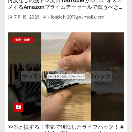
忖度なしの筋トレ美容YouTuberが本当にオスス
メするAmazonプライムデーセールで買うべきも
の
7月 16, 2026
Pikakichi2015@gmail.com
美容・健康
やると損する！本気で後悔したライフハック！ #