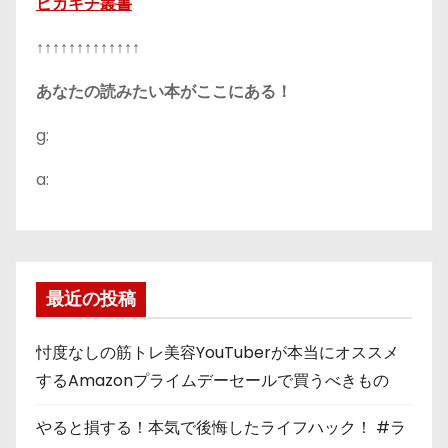
ピカキチ叢書
↑↑↑↑↑↑↑↑↑↑↑↑↑
あなたの読みたい本がここにある！
g:
a:
最近の投稿
忖度なしの筋トレ美容YouTuberが本当にオススメ
するAmazonプライムデーセールで買うべきもの
やると損する！本気で後悔したライフハック！ #ラ