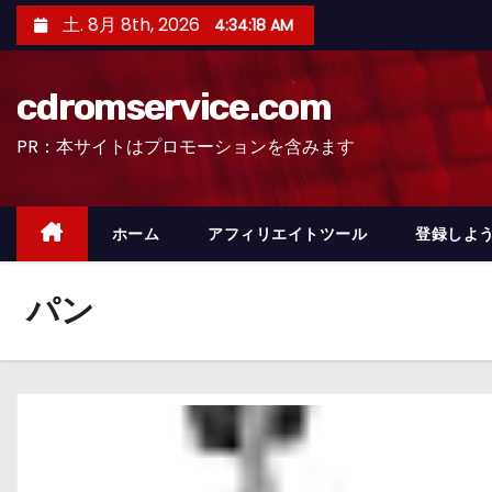
コ
土. 8月 8th, 2026
4:34:19 AM
ン
テ
cdromservice.com
ン
ツ
PR：本サイトはプロモーションを含みます
へ
ス
キ
ホーム
アフィリエイトツール
登録しよう
ッ
プ
パン