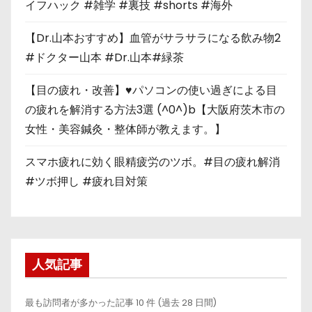
イフハック #雑学 #裏技 #shorts #海外
【Dr.山本おすすめ】血管がサラサラになる飲み物2
#ドクター山本 #Dr.山本#緑茶
【目の疲れ・改善】♥パソコンの使い過ぎによる目
の疲れを解消する方法3選 (^0^)b【大阪府茨木市の
女性・美容鍼灸・整体師が教えます。】
スマホ疲れに効く眼精疲労のツボ。#目の疲れ解消
#ツボ押し #疲れ目対策
人気記事
最も訪問者が多かった記事 10 件 (過去 28 日間)