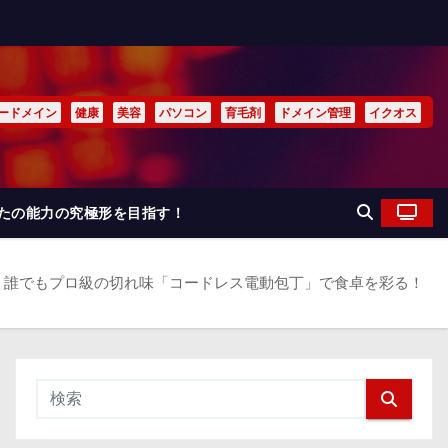
ードメイン
健康
美容
パソコン
育毛剤
ドメイン管理
イクオス
なたの能力の究極形を目指す！
！誰でもプロ級の切れ味「コードレス電動包丁」で食卓を彩る！