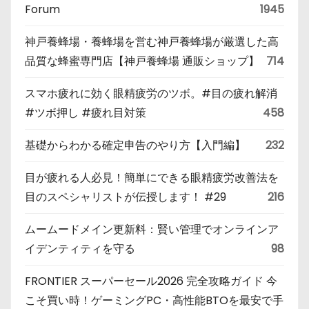
Forum
1945
神戸養蜂場・養蜂場を営む神戸養蜂場が厳選した高
品質な蜂蜜専門店【神戸養蜂場 通販ショップ】
714
スマホ疲れに効く眼精疲労のツボ。#目の疲れ解消
#ツボ押し #疲れ目対策
458
基礎からわかる確定申告のやり方【入門編】
232
目が疲れる人必見！簡単にできる眼精疲労改善法を
目のスペシャリストが伝授します！ #29
216
ムームードメイン更新料：賢い管理でオンラインア
イデンティティを守る
98
FRONTIER スーパーセール2026 完全攻略ガイド 今
こそ買い時！ゲーミングPC・高性能BTOを最安で手