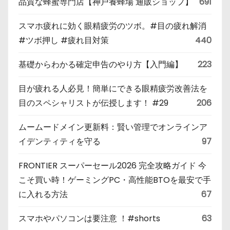
品質な蜂蜜専門店【神戸養蜂場 通販ショップ】
691
スマホ疲れに効く眼精疲労のツボ。#目の疲れ解消
#ツボ押し #疲れ目対策
440
基礎からわかる確定申告のやり方【入門編】
223
目が疲れる人必見！簡単にできる眼精疲労改善法を
目のスペシャリストが伝授します！ #29
206
ムームードメイン更新料：賢い管理でオンラインア
イデンティティを守る
97
FRONTIER スーパーセール2026 完全攻略ガイド 今
こそ買い時！ゲーミングPC・高性能BTOを最安で手
に入れる方法
67
スマホやパソコンは要注意 ！#shorts
63