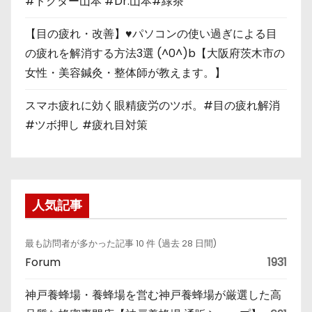
#ドクター山本 #Dr.山本#緑茶
【目の疲れ・改善】♥パソコンの使い過ぎによる目
の疲れを解消する方法3選 (^0^)b【大阪府茨木市の
女性・美容鍼灸・整体師が教えます。】
スマホ疲れに効く眼精疲労のツボ。#目の疲れ解消
#ツボ押し #疲れ目対策
人気記事
最も訪問者が多かった記事 10 件 (過去 28 日間)
Forum
1931
神戸養蜂場・養蜂場を営む神戸養蜂場が厳選した高