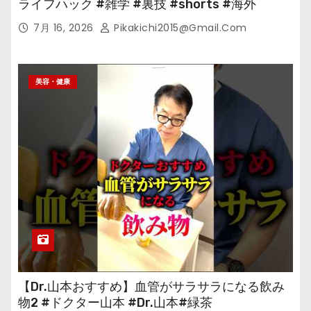
ライフハック #雑学 #裏技 #shorts #海外
7月 16, 2026
Pikakichi2015@gmail.com
美容・健康
【Dr.山本おすすめ】血管がサラサラになる飲み
物2 #ドクター山本 #Dr.山本#緑茶