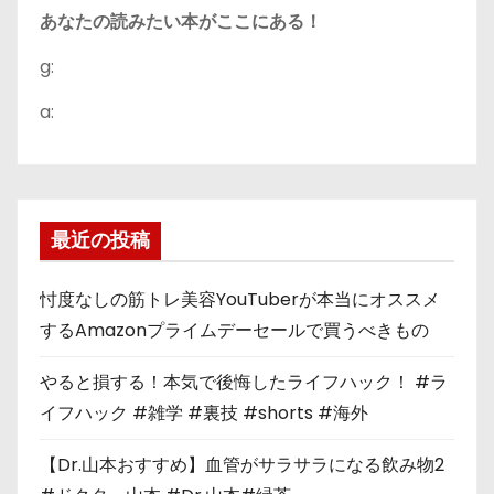
あなたの読みたい本がここにある！
g:
a:
最近の投稿
忖度なしの筋トレ美容YouTuberが本当にオススメ
するAmazonプライムデーセールで買うべきもの
やると損する！本気で後悔したライフハック！ #ラ
イフハック #雑学 #裏技 #shorts #海外
【Dr.山本おすすめ】血管がサラサラになる飲み物2