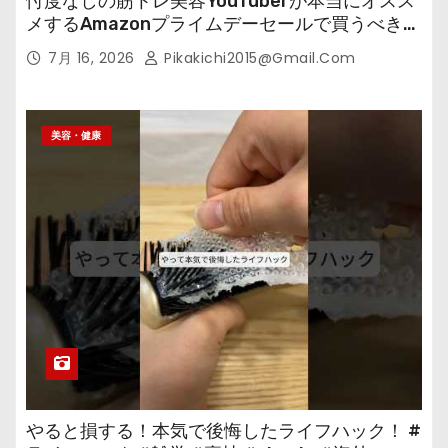
忖度なしの筋トレ美容YouTuberが本当にオスス
メするAmazonプライムデーセールで買うべきも
の
7月 16, 2026
Pikakichi2015@gmail.com
美容・健康
やると損する！本気で後悔したライフハック！ #