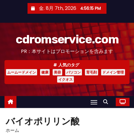
コ
金. 8月 7th, 2026
4:56:15 PM
ン
テ
ン
cdromservice.com
ツ
へ
PR：本サイトはプロモーションを含みます
ス
キ
人気のタグ
ッ
ムームードメイン
健康
美容
パソコン
育毛剤
ドメイン管理
プ
イクオス
バイオポリリン酸
ホーム