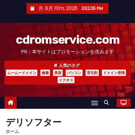
コ
月. 8月 10th, 2026
3:52:06 PM
ン
テ
ン
cdromservice.com
ツ
へ
PR：本サイトはプロモーションを含みます
ス
キ
人気のタグ
ッ
ムームードメイン
健康
美容
パソコン
育毛剤
ドメイン管理
プ
イクオス
デリソフター
ホーム