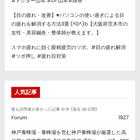
#ドクター山本 #Dr.山本#緑茶
【目の疲れ・改善】♥パソコンの使い過ぎによる目
の疲れを解消する方法3選 (^0^)b【大阪府茨木市の
女性・美容鍼灸・整体師が教えます。】
スマホ疲れに効く眼精疲労のツボ。#目の疲れ解消
#ツボ押し #疲れ目対策
人気記事
最も訪問者が多かった記事 10 件 (過去 28 日間)
Forum
1927
神戸養蜂場・養蜂場を営む神戸養蜂場が厳選した高