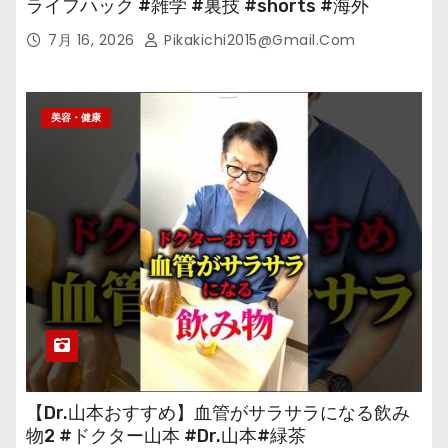
ライフハック #雑学 #裏技 #shorts #海外
7月 16, 2026
Pikakichi2015@gmail.com
美容・健康
【Dr.山本おすすめ】血管がサラサラになる飲み
物2 #ドクター山本 #Dr.山本#緑茶