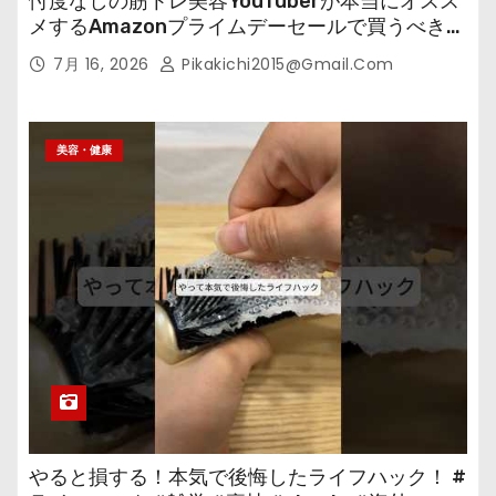
忖度なしの筋トレ美容YouTuberが本当にオスス
メするAmazonプライムデーセールで買うべきも
の
7月 16, 2026
Pikakichi2015@gmail.com
美容・健康
やると損する！本気で後悔したライフハック！ #