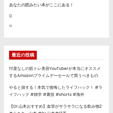
あなたの読みたい本がここにある！
g:
a:
最近の投稿
忖度なしの筋トレ美容YouTuberが本当にオススメ
するAmazonプライムデーセールで買うべきもの
やると損する！本気で後悔したライフハック！ #ラ
イフハック #雑学 #裏技 #shorts #海外
【Dr.山本おすすめ】血管がサラサラになる飲み物2