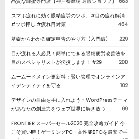
品質な蜂蜜専門店【神戸養蜂場 通販ショップ】
683
スマホ疲れに効く眼精疲労のツボ。#目の疲れ解消
#ツボ押し #疲れ目対策
464
基礎からわかる確定申告のやり方【入門編】
229
目が疲れる人必見！簡単にできる眼精疲労改善法を
目のスペシャリストが伝授します！ #29
200
ムームードメイン更新料：賢い管理でオンラインア
イデンティティを守る
102
デザインの自由を手に入れよう - WordPressテーマ
があなたの創造力をウェブ世界に解き放つ！
69
FRONTIER スーパーセール2026 完全攻略ガイド 今
こそ買い時！ゲーミングPC・高性能BTOを最安で手