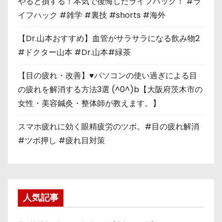
やると損する！本気で後悔したライフハック！ #ラ
イフハック #雑学 #裏技 #shorts #海外
【Dr.山本おすすめ】血管がサラサラになる飲み物2
#ドクター山本 #Dr.山本#緑茶
【目の疲れ・改善】♥パソコンの使い過ぎによる目
の疲れを解消する方法3選 (^0^)b【大阪府茨木市の
女性・美容鍼灸・整体師が教えます。】
スマホ疲れに効く眼精疲労のツボ。#目の疲れ解消
#ツボ押し #疲れ目対策
人気記事