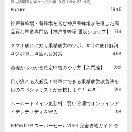
最も訪問者が多かった記事 10 件 (過去 28 日間)
Forum
1945
神戸養蜂場・養蜂場を営む神戸養蜂場が厳選した高
品質な蜂蜜専門店【神戸養蜂場 通販ショップ】
714
スマホ疲れに効く眼精疲労のツボ。#目の疲れ解消
#ツボ押し #疲れ目対策
458
基礎からわかる確定申告のやり方【入門編】
232
目が疲れる人必見！簡単にできる眼精疲労改善法を
目のスペシャリストが伝授します！ #29
216
ムームードメイン更新料：賢い管理でオンラインア
イデンティティを守る
98
FRONTIER スーパーセール2026 完全攻略ガイド 今