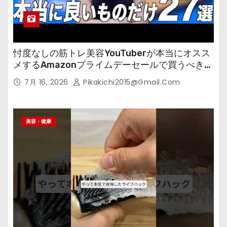
忖度なしの筋トレ美容YouTuberが本当にオスス
メするAmazonプライムデーセールで買うべきも
の
7月 16, 2026
Pikakichi2015@gmail.com
美容・健康