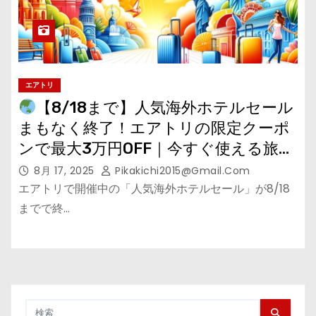
エアトリ
【8/18まで】人気海外ホテルセール
まもなく終了！エアトリの限定クーポ
ンで最大3万円OFF｜今すぐ使える旅の
賢い予約術
8月 17, 2025
Pikakichi2015@gmail.com
エアトリで開催中の「人気海外ホテルセール」が8/18
までで終…