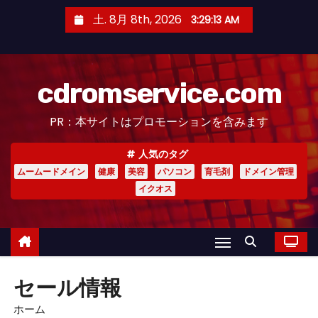
コ
土. 8月 8th, 2026
3:29:14 AM
ン
テ
ン
cdromservice.com
ツ
へ
PR：本サイトはプロモーションを含みます
ス
キ
人気のタグ
ッ
ムームードメイン
健康
美容
パソコン
育毛剤
ドメイン管理
プ
イクオス
セール情報
ホーム