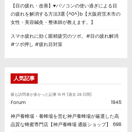
【目の疲れ・改善】♥パソコンの使い過ぎによる目
の疲れを解消する方法3選 (^0^)b【大阪府茨木市の
女性・美容鍼灸・整体師が教えます。】
スマホ疲れに効く眼精疲労のツボ。#目の疲れ解消
#ツボ押し #疲れ目対策
人気記事
最も訪問者が多かった記事 10 件 (過去 28 日間)
Forum
1945
神戸養蜂場・養蜂場を営む神戸養蜂場が厳選した高
品質な蜂蜜専門店【神戸養蜂場 通販ショップ】
698