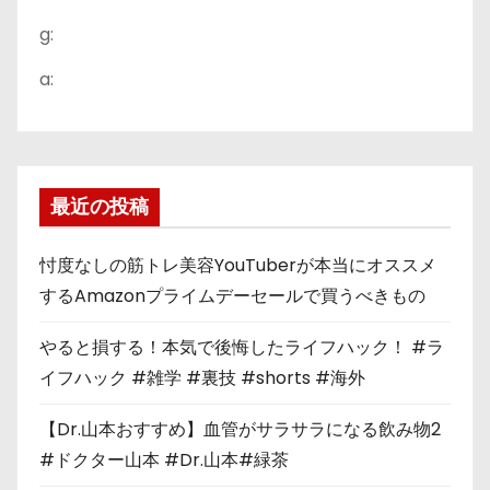
g:
a:
最近の投稿
忖度なしの筋トレ美容YouTuberが本当にオススメ
するAmazonプライムデーセールで買うべきもの
やると損する！本気で後悔したライフハック！ #ラ
イフハック #雑学 #裏技 #shorts #海外
【Dr.山本おすすめ】血管がサラサラになる飲み物2
#ドクター山本 #Dr.山本#緑茶