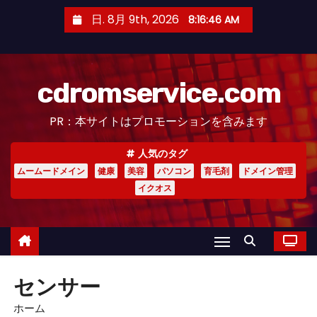
コ
日. 8月 9th, 2026
8:16:47 AM
ン
テ
ン
cdromservice.com
ツ
へ
PR：本サイトはプロモーションを含みます
ス
キ
人気のタグ
ッ
ムームードメイン
健康
美容
パソコン
育毛剤
ドメイン管理
プ
イクオス
センサー
ホーム