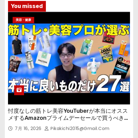
You missed
美容・健康
忖度なしの筋トレ美容YouTuberが本当にオスス
メするAmazonプライムデーセールで買うべきも
の
7月 16, 2026
Pikakichi2015@gmail.com