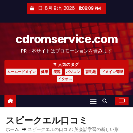
コ
日. 8月 9th, 2026
11:08:09 PM
ン
テ
ン
cdromservice.com
ツ
へ
PR：本サイトはプロモーションを含みます
ス
キ
人気のタグ
ッ
ムームードメイン
健康
美容
パソコン
育毛剤
ドメイン管理
プ
イクオス
スピークエル口コミ
ホーム
​スピークエルの口コミ: 英会話学習の新しい形