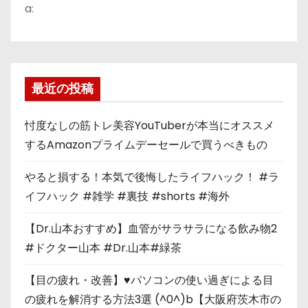
a:
最近の投稿
忖度なしの筋トレ美容YouTuberが本当にオススメ
するAmazonプライムデーセールで買うべきもの
やると損する！本気で後悔したライフハック！ #ラ
イフハック #雑学 #裏技 #shorts #海外
【Dr.山本おすすめ】血管がサラサラになる飲み物2
#ドクター山本 #Dr.山本#緑茶
【目の疲れ・改善】♥パソコンの使い過ぎによる目
の疲れを解消する方法3選 (^0^)b【大阪府茨木市の