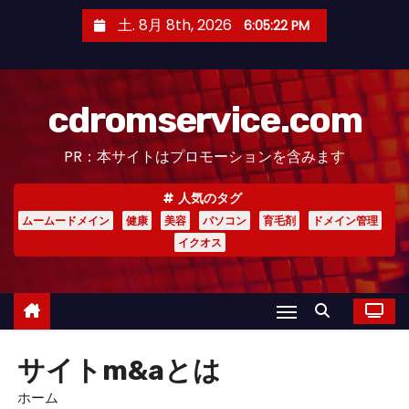
コ
土. 8月 8th, 2026
6:05:22 PM
ン
テ
ン
cdromservice.com
ツ
へ
PR：本サイトはプロモーションを含みます
ス
キ
人気のタグ
ッ
ムームードメイン
健康
美容
パソコン
育毛剤
ドメイン管理
プ
イクオス
サイトm&aとは
ホーム