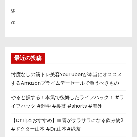
g:
a:
最近の投稿
忖度なしの筋トレ美容YouTuberが本当にオススメ
するAmazonプライムデーセールで買うべきもの
やると損する！本気で後悔したライフハック！ #ラ
イフハック #雑学 #裏技 #shorts #海外
【Dr.山本おすすめ】血管がサラサラになる飲み物2
#ドクター山本 #Dr.山本#緑茶