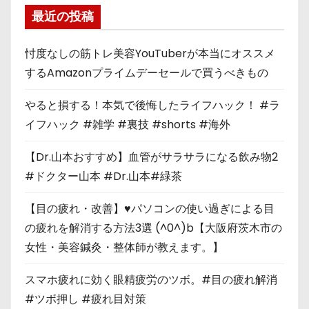
最近の投稿
忖度なしの筋トレ美容YouTuberが本当にオススメ
するAmazonプライムデーセールで買うべきもの
やると損する！本気で後悔したライフハック！ #ラ
イフハック #雑学 #裏技 #shorts #海外
【Dr.山本おすすめ】血管がサラサラになる飲み物2
#ドクター山本 #Dr.山本#緑茶
【目の疲れ・改善】♥パソコンの使い過ぎによる目
の疲れを解消する方法3選 (^0^)b【大阪府茨木市の
女性・美容鍼灸・整体師が教えます。】
スマホ疲れに効く眼精疲労のツボ。#目の疲れ解消
#ツボ押し #疲れ目対策