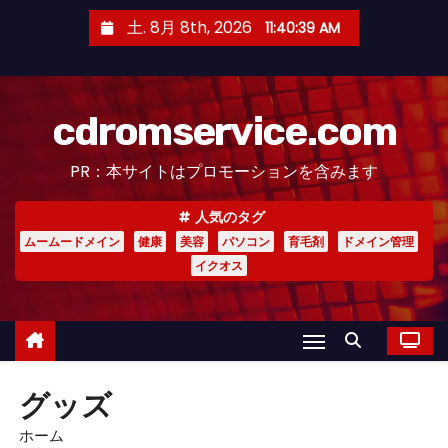
コ
土. 8月 8th, 2026
11:40:40 AM
ン
テ
ン
cdromservice.com
ツ
へ
PR：本サイトはプロモーションを含みます
ス
キ
人気のタグ
ッ
ムームードメイン
健康
美容
パソコン
育毛剤
ドメイン管理
プ
イクオス
グッズ
ホーム