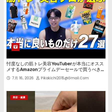
忖度なしの筋トレ美容YouTuberが本当にオスス
メするAmazonプライムデーセールで買うべきも
の
7月 16, 2026
Pikakichi2015@gmail.com
美容・健康