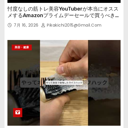
忖度なしの筋トレ美容YouTuberが本当にオスス
メするAmazonプライムデーセールで買うべきも
の
7月 16, 2026
Pikakichi2015@gmail.com
美容・健康