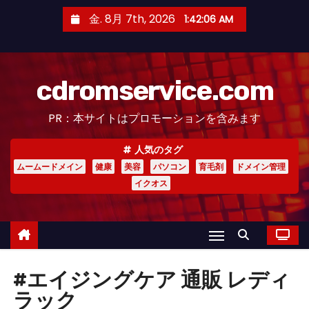
コ
金. 8月 7th, 2026
1:42:06 AM
ン
テ
ン
cdromservice.com
ツ
へ
PR：本サイトはプロモーションを含みます
ス
キ
人気のタグ
ッ
ムームードメイン
健康
美容
パソコン
育毛剤
ドメイン管理
プ
イクオス
#エイジングケア 通販 レディ
ラック