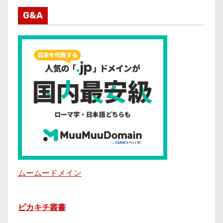
G&A
ムームードメイン
ピカキチ叢書