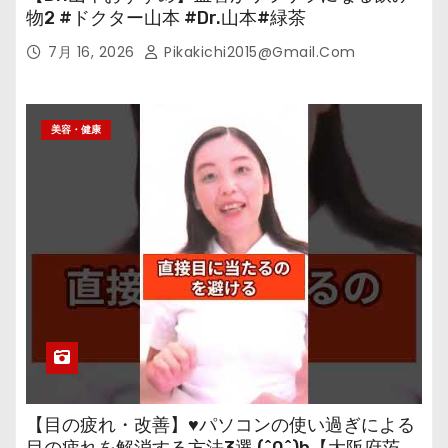
物2 #ドクター山本 #Dr.山本#緑茶
7月 16, 2026
Pikakichi2015@gmail.com
美容・健康
【目の疲れ・改善】♥パソコンの使い過ぎによる
目の疲れを解消する方法3選 (^0^)b【大阪府茨木