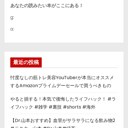
あなたの読みたい本がここにある！
g:
a:
最近の投稿
忖度なしの筋トレ美容YouTuberが本当にオススメ
するAmazonプライムデーセールで買うべきもの
やると損する！本気で後悔したライフハック！ #ラ
イフハック #雑学 #裏技 #shorts #海外
【Dr.山本おすすめ】血管がサラサラになる飲み物2