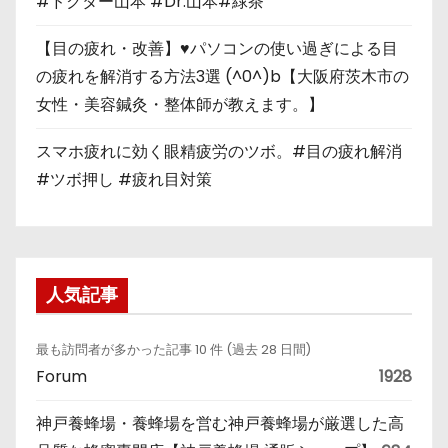
#ドクター山本 #Dr.山本#緑茶
【目の疲れ・改善】♥パソコンの使い過ぎによる目
の疲れを解消する方法3選 (^0^)b【大阪府茨木市の
女性・美容鍼灸・整体師が教えます。】
スマホ疲れに効く眼精疲労のツボ。#目の疲れ解消
#ツボ押し #疲れ目対策
人気記事
最も訪問者が多かった記事 10 件 (過去 28 日間)
Forum
1928
神戸養蜂場・養蜂場を営む神戸養蜂場が厳選した高