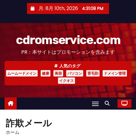
コ
月. 8月 10th, 2026
4:31:08 PM
ン
テ
ン
cdromservice.com
ツ
へ
PR：本サイトはプロモーションを含みます
ス
キ
人気のタグ
ッ
ムームードメイン
健康
美容
パソコン
育毛剤
ドメイン管理
プ
イクオス
詐欺メール
ホーム