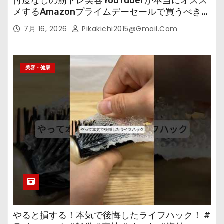
忖度なしの筋トレ美容YouTuberが本当にオスス
メするAmazonプライムデーセールで買うべきも
の
7月 16, 2026
Pikakichi2015@gmail.com
美容・健康
やると損する！本気で後悔したライフハック！ #