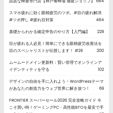
品質な蜂蜜専門店【神戸養蜂場 通販ショップ】
684
スマホ疲れに効く眼精疲労のツボ。#目の疲れ解消
#ツボ押し #疲れ目対策
464
基礎からわかる確定申告のやり方【入門編】
229
目が疲れる人必見！簡単にできる眼精疲労改善法を
目のスペシャリストが伝授します！ #29
200
ムームードメイン更新料：賢い管理でオンラインア
イデンティティを守る
102
デザインの自由を手に入れよう - WordPressテーマ
があなたの創造力をウェブ世界に解き放つ！
69
FRONTIER スーパーセール2026 完全攻略ガイド 今
こそ買い時！ゲーミングPC・高性能BTOを最安で手