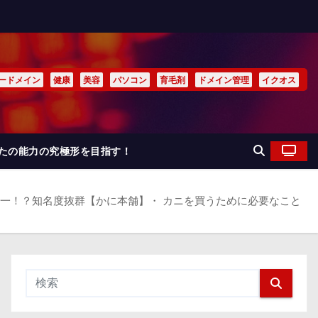
ードメイン
健康
美容
パソコン
育毛剤
ドメイン管理
イクオス
なたの能力の究極形を目指す！
一！？知名度抜群【かに本舗】・ カニを買うために必要なこと