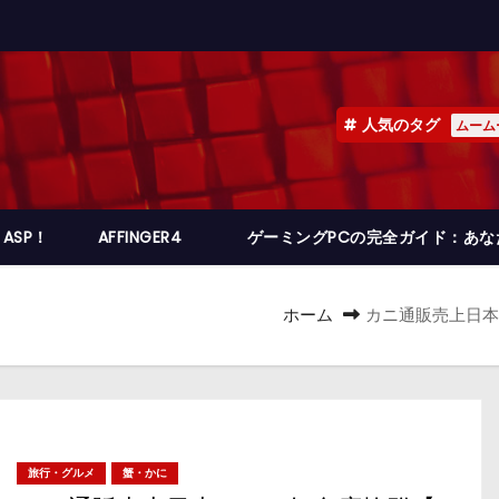
人気のタグ
ムーム
ASP！
AFFINGER4
ゲーミングPCの完全ガイド：あ
ホーム
カニ通販売上日本
旅行・グルメ
蟹・かに