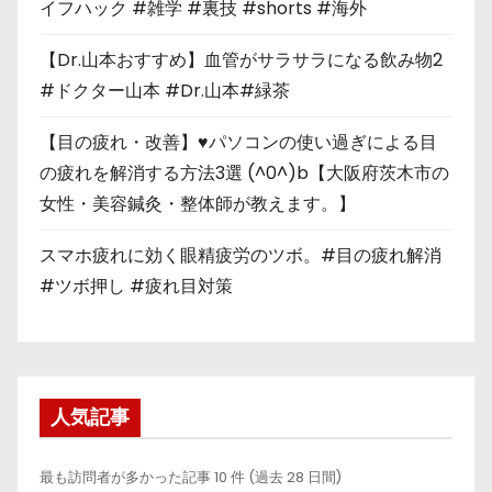
イフハック #雑学 #裏技 #shorts #海外
【Dr.山本おすすめ】血管がサラサラになる飲み物2
#ドクター山本 #Dr.山本#緑茶
【目の疲れ・改善】♥パソコンの使い過ぎによる目
の疲れを解消する方法3選 (^0^)b【大阪府茨木市の
女性・美容鍼灸・整体師が教えます。】
スマホ疲れに効く眼精疲労のツボ。#目の疲れ解消
#ツボ押し #疲れ目対策
人気記事
最も訪問者が多かった記事 10 件 (過去 28 日間)