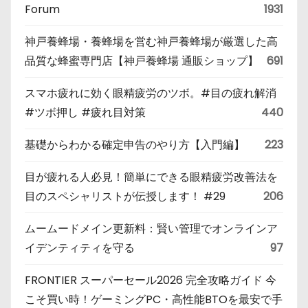
Forum
1931
神戸養蜂場・養蜂場を営む神戸養蜂場が厳選した高
品質な蜂蜜専門店【神戸養蜂場 通販ショップ】
691
スマホ疲れに効く眼精疲労のツボ。#目の疲れ解消
#ツボ押し #疲れ目対策
440
基礎からわかる確定申告のやり方【入門編】
223
目が疲れる人必見！簡単にできる眼精疲労改善法を
目のスペシャリストが伝授します！ #29
206
ムームードメイン更新料：賢い管理でオンラインア
イデンティティを守る
97
FRONTIER スーパーセール2026 完全攻略ガイド 今
こそ買い時！ゲーミングPC・高性能BTOを最安で手