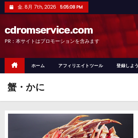
コ
金. 8月 7th, 2026
5:05:09 PM
ン
テ
cdromservice.com
ン
ツ
PR：本サイトはプロモーションを含みます
へ
ス
キ
ホーム
アフィリエイトツール
登録しよう
ッ
プ
蟹・かに