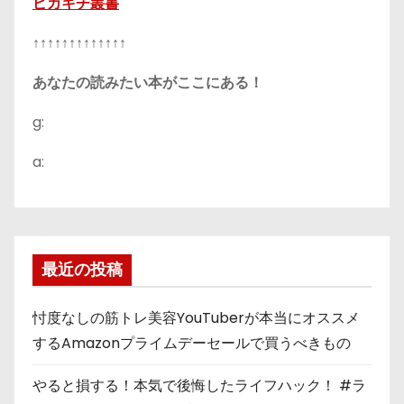
ピカキチ叢書
↑↑↑↑↑↑↑↑↑↑↑↑↑
あなたの読みたい本がここにある！
g:
a:
最近の投稿
忖度なしの筋トレ美容YouTuberが本当にオススメ
するAmazonプライムデーセールで買うべきもの
やると損する！本気で後悔したライフハック！ #ラ