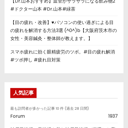
【Dr.山本おすすめ】血管がサラサラになる飲み物2
#ドクター山本 #Dr.山本#緑茶
【目の疲れ・改善】♥パソコンの使い過ぎによる目
の疲れを解消する方法3選 (^0^)b【大阪府茨木市の
女性・美容鍼灸・整体師が教えます。】
スマホ疲れに効く眼精疲労のツボ。#目の疲れ解消
#ツボ押し #疲れ目対策
人気記事
最も訪問者が多かった記事 10 件 (過去 28 日間)
Forum
1937