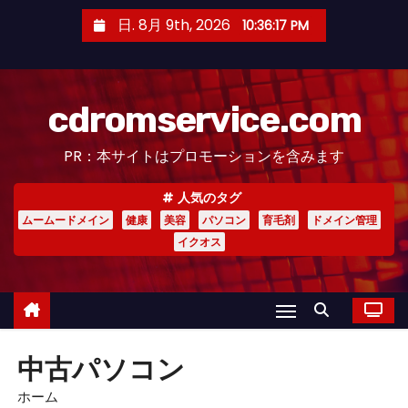
コ
日. 8月 9th, 2026
10:36:17 PM
ン
テ
ン
cdromservice.com
ツ
へ
PR：本サイトはプロモーションを含みます
ス
キ
人気のタグ
ッ
ムームードメイン
健康
美容
パソコン
育毛剤
ドメイン管理
プ
イクオス
中古パソコン
ホーム