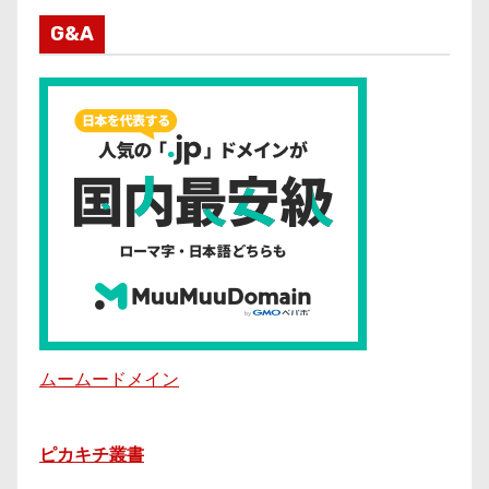
G&A
ムームードメイン
ピカキチ叢書