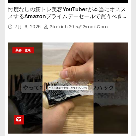
忖度なしの筋トレ美容YouTuberが本当にオスス
メするAmazonプライムデーセールで買うべきも
の
7月 16, 2026
Pikakichi2015@gmail.com
美容・健康