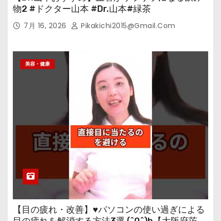
物2 #ドクター山本 #Dr.山本#緑茶
7月 16, 2026
Pikakichi2015@gmail.com
美容・健康
【目の疲れ・改善】♥パソコンの使い過ぎによる
目の疲れを解消する方法3選 (^0^)b【大阪府茨木