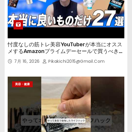
忖度なしの筋トレ美容YouTuberが本当にオスス
メするAmazonプライムデーセールで買うべきも
の
7月 16, 2026
Pikakichi2015@gmail.com
美容・健康