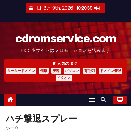
コ
日. 8月 9th, 2026
10:21:00 AM
ン
テ
ン
cdromservice.com
ツ
へ
PR：本サイトはプロモーションを含みます
ス
キ
人気のタグ
ッ
ムームードメイン
健康
美容
パソコン
育毛剤
ドメイン管理
プ
イクオス
ハチ撃退スプレー
ホーム