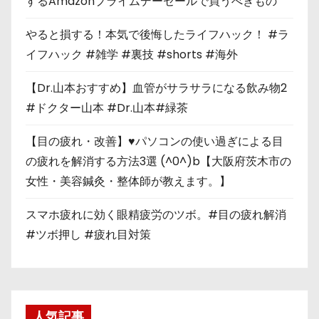
するAmazonプライムデーセールで買うべきもの
やると損する！本気で後悔したライフハック！ #ラ
イフハック #雑学 #裏技 #shorts #海外
【Dr.山本おすすめ】血管がサラサラになる飲み物2
#ドクター山本 #Dr.山本#緑茶
【目の疲れ・改善】♥パソコンの使い過ぎによる目
の疲れを解消する方法3選 (^0^)b【大阪府茨木市の
女性・美容鍼灸・整体師が教えます。】
スマホ疲れに効く眼精疲労のツボ。#目の疲れ解消
#ツボ押し #疲れ目対策
人気記事