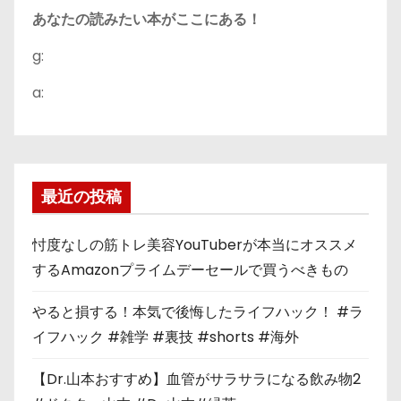
あなたの読みたい本がここにある！
g:
a:
最近の投稿
忖度なしの筋トレ美容YouTuberが本当にオススメ
するAmazonプライムデーセールで買うべきもの
やると損する！本気で後悔したライフハック！ #ラ
イフハック #雑学 #裏技 #shorts #海外
【Dr.山本おすすめ】血管がサラサラになる飲み物2