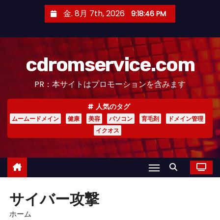
コ
金. 8月 7th, 2026
9:18:47 PM
ン
テ
ン
cdromservice.com
ツ
へ
PR：本サイトはプロモーションを含みます
ス
キ
人気のタグ
ッ
ムームードメイン
健康
美容
パソコン
育毛剤
ドメイン管理
プ
イクオス
サイバー攻撃
ホーム