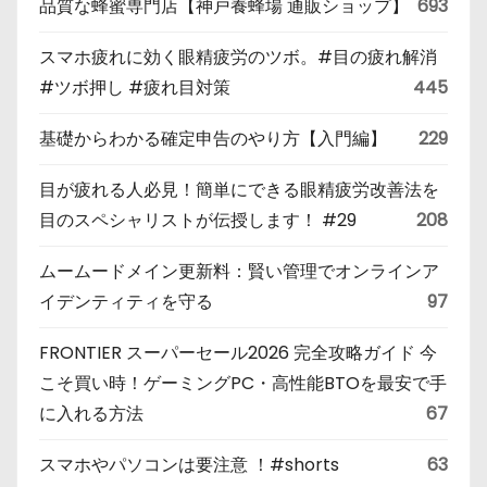
品質な蜂蜜専門店【神戸養蜂場 通販ショップ】
693
スマホ疲れに効く眼精疲労のツボ。#目の疲れ解消
#ツボ押し #疲れ目対策
445
基礎からわかる確定申告のやり方【入門編】
229
目が疲れる人必見！簡単にできる眼精疲労改善法を
目のスペシャリストが伝授します！ #29
208
ムームードメイン更新料：賢い管理でオンラインア
イデンティティを守る
97
FRONTIER スーパーセール2026 完全攻略ガイド 今
こそ買い時！ゲーミングPC・高性能BTOを最安で手
に入れる方法
67
スマホやパソコンは要注意 ！#shorts
63