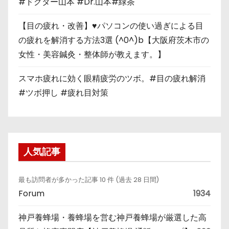
#ドクター山本 #Dr.山本#緑茶
【目の疲れ・改善】♥パソコンの使い過ぎによる目
の疲れを解消する方法3選 (^0^)b【大阪府茨木市の
女性・美容鍼灸・整体師が教えます。】
スマホ疲れに効く眼精疲労のツボ。#目の疲れ解消
#ツボ押し #疲れ目対策
人気記事
最も訪問者が多かった記事 10 件 (過去 28 日間)
Forum
1934
神戸養蜂場・養蜂場を営む神戸養蜂場が厳選した高