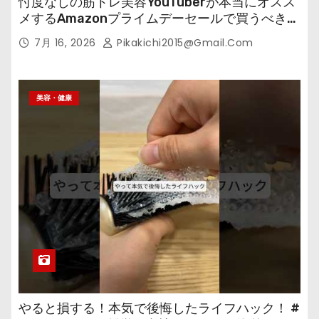
忖度なしの筋トレ美容YouTuberが本当にオスス
メするAmazonプライムデーセールで買うべきも
の
7月 16, 2026
Pikakichi2015@gmail.com
美容・健康
やると損する！本気で後悔したライフハック！ #