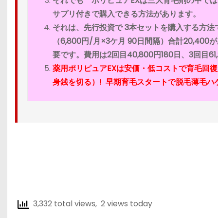
それでも ポリピュアEXは三大育毛剤の中で
サプリ付きで購入できる方法があります。
それは、先行投資で 3本セットを購入する方法で
（6,800円/月×3ケ月 90日間隔）合計20
要です。費用は2回目40,800円180日、3回目61
薬用ポリピュアEXは安価・低コストで育毛回
身銭を切る）! 早期育毛スタートで脱毛薄毛ハゲ
3,332 total views, 2 views today