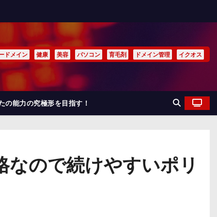
ードメイン
健康
美容
パソコン
育毛剤
ドメイン管理
イクオス
なたの能力の究極形を目指す！
格なので続けやすいポリ