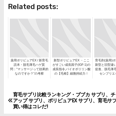
Related posts:
薬用ポリピュアEX / 新育毛
新型ポリピュアEX ・ここ
育毛剤(薬用)
読本・脱毛薄毛ハゲ質
がすごい成長因子(IGF-1)の
新型と旧型違
問：“マッサージって効果的
成長指令,バイオポリリン酸
促進、脱毛薄
なのですか？”の考察
の【毛根】細胞持続力！
センブリエ
育毛サプリ比較ランキング・ブブカ サプリ、チ
投
アップ サプリ、ポリピュアEX サプリ、育毛サプ
稿
買い得はコレだ!