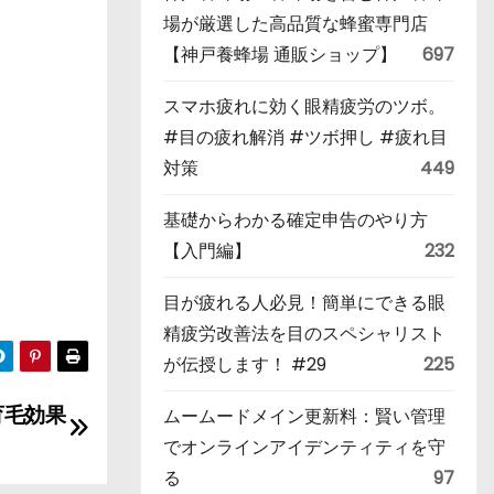
場が厳選した高品質な蜂蜜専門店
【神戸養蜂場 通販ショップ】
697
スマホ疲れに効く眼精疲労のツボ。
#目の疲れ解消 #ツボ押し #疲れ目
対策
449
基礎からわかる確定申告のやり方
【入門編】
232
目が疲れる人必見！簡単にできる眼
精疲労改善法を目のスペシャリスト
が伝授します！ #29
225
育毛効果
ムームードメイン更新料：賢い管理
でオンラインアイデンティティを守
る
97