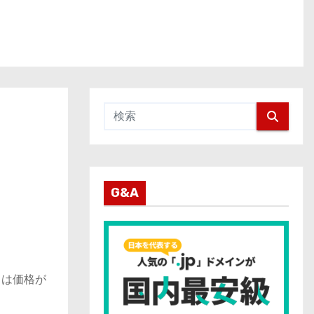
G&A
Ｘは価格が