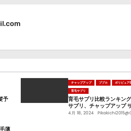
il.com
チャップアップ
ブブカ
ポリピュアE
育毛サプリ
髪予
育毛サプリ比較ランキン
サプリ、チャップアップ 
リピュアEX サプリ、育毛
4月 18, 2024
Pikakichi2015
買い得はコレだ!
脱毛薄