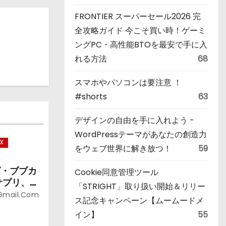
FRONTIER スーパーセール2026 完
全攻略ガイド 今こそ買い時！ゲーミ
ングPC・高性能BTOを最安で手に入
れる方法
68
スマホやパソコンは要注意 ！
#shorts
63
デザインの自由を手に入れよう -
WordPressテーマがあなたの創造力
X
をウェブ世界に解き放つ！
59
グ・ブブカ
Cookie同意管理ツール
サプリ、ポ
「STRIGHT」取り扱い開始＆リリー
サプリ お
@gmail.com
ス記念キャンペーン【ムームードメ
イン】
55