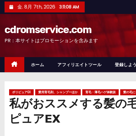
コ
金. 8月 7th, 2026
3:11:09 AM
ン
テ
cdromservice.com
ン
ツ
PR：本サイトはプロモーションを含みます
へ
ス
キ
ホーム
アフィリエイトツール
登録しよう
ッ
プ
ポリピュアEX
愛用育毛剤、シャンプーほか
育毛・薄毛ハゲ体験談
髪の毛に
私がおススメする髪の
ピュアEX