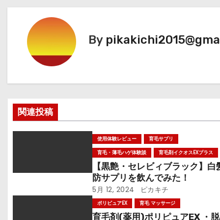
ナ
ビ
By
pikakichi2015@gma
ゲ
ー
シ
ョ
関連投稿
ン
使用体験レビュー
育毛サプリ
育毛・薄毛ハゲ体験談
育毛剤イクオスEXプラス
【黒艶・セレビィブラック】白
防サプリを飲んでみた！
5月 12, 2024
ピカキチ
ポリピュアEX
育毛 マッサージ
育毛剤(薬用)ポリピュアEX ・