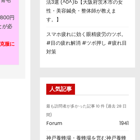
も育毛
法3選 (^0^)b【大阪府茨木市の女
性・美容鍼灸・整体師が教えま
800円
す。】
とが必
スマホ疲れに効く眼精疲労のツボ。
#目の疲れ解消 #ツボ押し #疲れ目
克服に
対策
人気記事
最も訪問者が多かった記事 10 件 (過去 28 日
間)
Forum
1941
神戸養蜂場・養蜂場を営む神戸養蜂