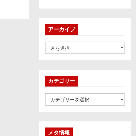
アーカイブ
ア
ー
カ
イ
ブ
カテゴリー
カ
テ
ゴ
リ
ー
メタ情報