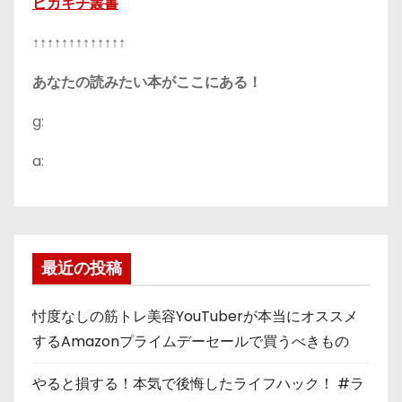
ピカキチ叢書
↑↑↑↑↑↑↑↑↑↑↑↑↑
あなたの読みたい本がここにある！
g:
a:
最近の投稿
忖度なしの筋トレ美容YouTuberが本当にオススメ
するAmazonプライムデーセールで買うべきもの
やると損する！本気で後悔したライフハック！ #ラ