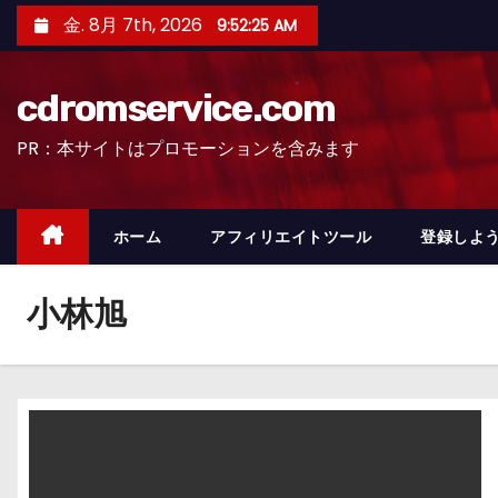
コ
金. 8月 7th, 2026
9:52:26 AM
ン
テ
cdromservice.com
ン
ツ
PR：本サイトはプロモーションを含みます
へ
ス
キ
ホーム
アフィリエイトツール
登録しよう
ッ
プ
小林旭