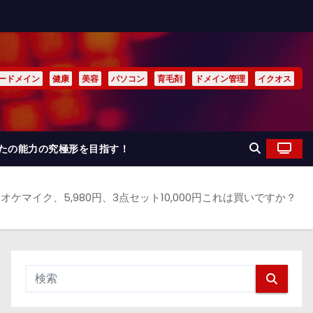
ードメイン
健康
美容
パソコン
育毛剤
ドメイン管理
イクオス
なたの能力の究極形を目指す！
ケマイク、5,980円、3点セット10,000円これは買いですか？