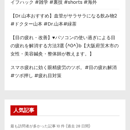
イフハック #雑学 #裏技 #shorts #海外
【Dr.山本おすすめ】血管がサラサラになる飲み物2
#ドクター山本 #Dr.山本#緑茶
【目の疲れ・改善】♥パソコンの使い過ぎによる目
の疲れを解消する方法3選 (^0^)b【大阪府茨木市の
女性・美容鍼灸・整体師が教えます。】
スマホ疲れに効く眼精疲労のツボ。#目の疲れ解消
#ツボ押し #疲れ目対策
人気記事
最も訪問者が多かった記事 10 件 (過去 28 日間)