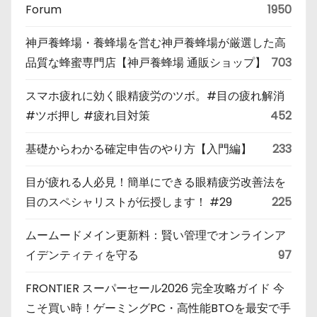
Forum
1950
神戸養蜂場・養蜂場を営む神戸養蜂場が厳選した高
品質な蜂蜜専門店【神戸養蜂場 通販ショップ】
703
スマホ疲れに効く眼精疲労のツボ。#目の疲れ解消
#ツボ押し #疲れ目対策
452
基礎からわかる確定申告のやり方【入門編】
233
目が疲れる人必見！簡単にできる眼精疲労改善法を
目のスペシャリストが伝授します！ #29
225
ムームードメイン更新料：賢い管理でオンラインア
イデンティティを守る
97
FRONTIER スーパーセール2026 完全攻略ガイド 今
こそ買い時！ゲーミングPC・高性能BTOを最安で手